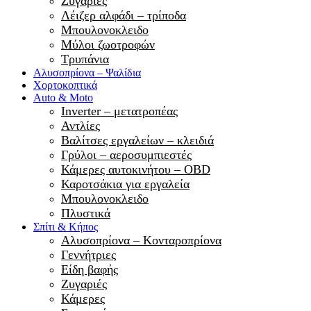
Ζυγαριές
Λέιζερ αλφάδι – τρίποδα
Μπουλονοκλειδο
Μύλοι ζωοτροφών
Τρυπάνια
Αλυσοπρίονα – Ψαλίδια
Χορτοκοπτικά
Auto & Moto
Inverter – μετατροπέας
Αντλίες
Βαλίτσες εργαλείων – κλειδιά
Γρύλοι – αεροσυμπιεστές
Κάμερες αυτοκινήτου – OBD
Καροτσάκια για εργαλεία
Μπουλονοκλειδο
Πλυστικά
Σπίτι & Κήπος
Αλυσοπρίονα – Κονταροπρίονα
Γεννήτριες
Είδη βαφής
Ζυγαριές
Κάμερες