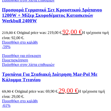
Πρόσθήκη στην λίστα επιθυμιών
Προσφορά Γερμανικό Σετ Κρουστικού Δράπανου
1200W + Μίξερ Σκυροδέματος Κατασκευών
Werkbull 2400W
92,00
€
Original price was: 219,00 €.
Η τρέχουσα τιμή
219,00
€
είναι: 92,00 €.
Προσθήκη στο καλάθι
-59%
Προσθήκη για σύγκριση
Προεπισκόπηση
Πρόσθήκη στην λίστα επιθυμιών
Τρυπάνια Για Σταδιακή Διάτρηση Mar-Pol Με
Κάλυμμα Τιτανίου
29,00
€
Original price was: 69,90 €.
Η τρέχουσα τιμή
69,90
€
είναι: 29,00 €.
Προσθήκη στο καλάθι
-61%