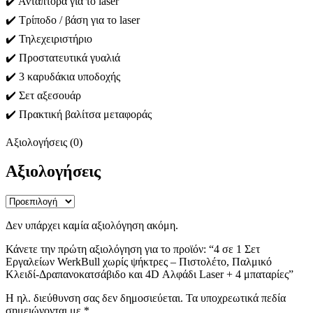
✔️ Αντάπτορα για το laser
✔️ Τρίποδο / βάση για το laser
✔️ Τηλεχειριστήριο
✔️ Προστατευτικά γυαλιά
✔️ 3 καρυδάκια υποδοχής
✔️ Σετ αξεσουάρ
✔️ Πρακτική βαλίτσα μεταφοράς
Αξιολογήσεις (0)
Αξιολογήσεις
Δεν υπάρχει καμία αξιολόγηση ακόμη.
Κάνετε την πρώτη αξιολόγηση για το προϊόν: “4 σε 1 Σετ
Εργαλείων WerkBull χωρίς ψήκτρες – Πιστολέτο, Παλμικό
Κλειδί-Δραπανοκατσάβιδο και 4D Αλφάδι Laser + 4 μπαταρίες”
Η ηλ. διεύθυνση σας δεν δημοσιεύεται.
Τα υποχρεωτικά πεδία
σημειώνονται με
*