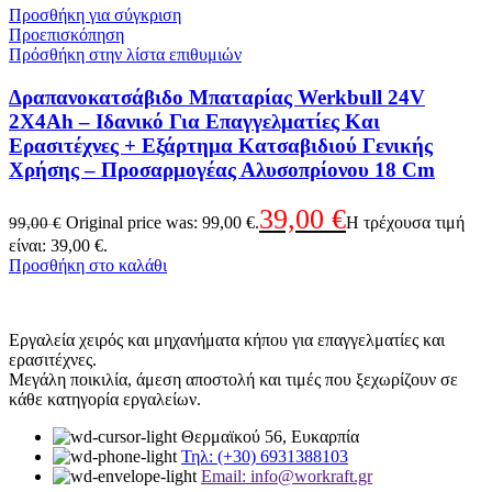
Προσθήκη για σύγκριση
Προεπισκόπηση
Πρόσθήκη στην λίστα επιθυμιών
Δραπανοκατσάβιδο Μπαταρίας Werkbull 24V
2X4Ah – Ιδανικό Για Επαγγελματίες Και
Ερασιτέχνες + Εξάρτημα Κατσαβιδιού Γενικής
Χρήσης – Προσαρμογέας Αλυσοπρίονου 18 Cm
39,00
€
Original price was: 99,00 €.
Η τρέχουσα τιμή
99,00
€
είναι: 39,00 €.
Προσθήκη στο καλάθι
Εργαλεία χειρός και μηχανήματα κήπου για επαγγελματίες και
ερασιτέχνες.
Μεγάλη ποικιλία, άμεση αποστολή και τιμές που ξεχωρίζουν σε
κάθε κατηγορία εργαλείων.
Θερμαϊκού 56, Ευκαρπία
Τηλ: (+30) 6931388103
Email: info@workraft.gr