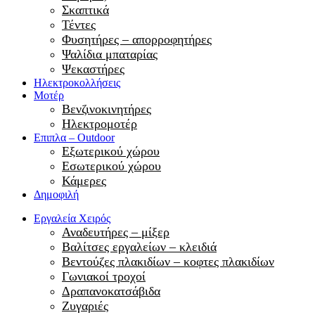
Σκαπτικά
Τέντες
Φυσητήρες – απορροφητήρες
Ψαλίδια μπαταρίας
Ψεκαστήρες
Ηλεκτροκολλήσεις
Μοτέρ
Βενζινοκινητήρες
Ηλεκτρομοτέρ
Επιπλα – Outdoor
Εξωτερικού χώρου
Εσωτερικού χώρου
Κάμερες
Δημοφιλή
Εργαλεία Χειρός
Αναδευτήρες – μίξερ
Βαλίτσες εργαλείων – κλειδιά
Βεντούζες πλακιδίων – κοφτες πλακιδίων
Γωνιακοί τροχοί
Δραπανοκατσάβιδα
Ζυγαριές