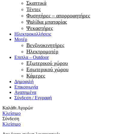
Σκαπτικά
Τέντες
Φυσητήρες – απορροφητήρες
Ψαλίδια μπαταρίας
Ψεκαστήρες
Ηλεκτροκολλήσεις
Μοτέρ
Βενζινοκινητήρες
Ηλεκτρομοτέρ
Επιπλα – Outdoor
Εξωτερικού χώρου
Εσωτερικού χώρου
Κάμερες
Δημοφιλή
Επικοινωνία
Αγαπημένα
Σύνδεση / Εγγραφή
Καλάθι Αγορών
Κλείσιμο
Σύνδεση
Κλείσιμο