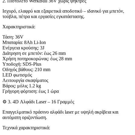
2. Πιστολέτο WerkBull 36V χωρίς ψήκτρες
Ισχυρό, ελαφρύ και εξαιρετικά αποδοτικό – ιδανικό για μπετόν,
τούβλα, πέτρα και εργασίες εγκατάστασης.
Χαρακτηριστικά:
Τάση: 36V
Μπαταρία: 8Ah Li-Ion
Ενέργεια κρούσης: 3J
Διάτρηση σε μπετόν: έως 26 mm
Χρήση ποτηροκορώνας: έως 28 mm
Υποδοχή: SDS-Plus
Οδηγός βάθους: 210 mm
LED φωτισμός
Λειτουργία σκαψίματος
Βάρος: μόλις 1.2 kg
Γρήγορη φόρτιση: έως 1 ώρα
⚙️ 3. 4D Αλφάδι Laser – 16 Γραμμές
Επαγγελματικό πράσινο αλφάδι laser με υψηλή ακρίβεια και
αυτόματη οριζοντίωση.
Τεχνικά χαρακτηριστικά: