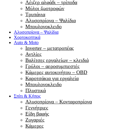
Λέιζερ αλφάδι – τρίποδα
Μύλοι ζωοτροφών
Τρυπάνια
Αλυσοπρίονα – Ψαλίδια
Μπουλονοκλειδο
Αλυσοπρίονα – Ψαλίδια
Χορτοκοπτικά
Auto & Moto
Inverter – μετατροπέας
Αντλίες
Βαλίτσες εργαλείων – κλειδιά
Γρύλοι – αεροσυμπιεστές
Κάμερες αυτοκινήτου – OBD
Καροτσάκια για εργαλεία
Μπουλονοκλειδο
Πλυστικά
Σπίτι & Κήπος
Αλυσοπρίονα – Κονταροπρίονα
Γεννήτριες
Είδη βαφής
Ζυγαριές
Κάμερες