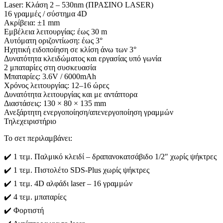
Laser: Κλάση 2 – 530nm (ΠΡΑΣΙΝΟ LASER)
16 γραμμές / σύστημα 4D
Ακρίβεια: ±1 mm
Εμβέλεια λειτουργίας: έως 30 m
Αυτόματη οριζοντίωση: έως 3°
Ηχητική ειδοποίηση σε κλίση άνω των 3°
Δυνατότητα κλειδώματος και εργασίας υπό γωνία
2 μπαταρίες στη συσκευασία
Μπαταρίες: 3.6V / 6000mAh
Χρόνος λειτουργίας: 12–16 ώρες
Δυνατότητα λειτουργίας και με αντάπτορα
Διαστάσεις: 130 × 80 × 135 mm
Ανεξάρτητη ενεργοποίηση/απενεργοποίηση γραμμών
Τηλεχειριστήριο
Το σετ περιλαμβάνει:
✔️ 1 τεμ. Παλμικό κλειδί – δραπανοκατσάβιδο 1/2″ χωρίς ψήκτρες
✔️ 1 τεμ. Πιστολέτο SDS-Plus χωρίς ψήκτρες
✔️ 1 τεμ. 4D αλφάδι laser – 16 γραμμών
✔️ 4 τεμ. μπαταρίες
✔️ Φορτιστή