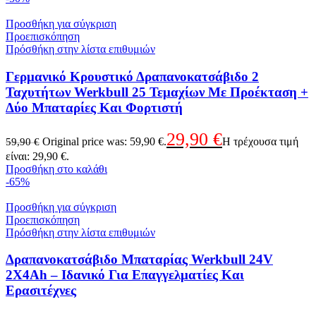
Προσθήκη για σύγκριση
Προεπισκόπηση
Πρόσθήκη στην λίστα επιθυμιών
Γερμανικό Κρουστικό Δραπανοκατσάβιδο 2
Ταχυτήτων Werkbull 25 Τεμαχίων Με Προέκταση +
Δύο Μπαταρίες Και Φορτιστή
29,90
€
Original price was: 59,90 €.
Η τρέχουσα τιμή
59,90
€
είναι: 29,90 €.
Προσθήκη στο καλάθι
-65%
Προσθήκη για σύγκριση
Προεπισκόπηση
Πρόσθήκη στην λίστα επιθυμιών
Δραπανοκατσάβιδο Μπαταρίας Werkbull 24V
2X4Ah – Ιδανικό Για Επαγγελματίες Και
Ερασιτέχνες