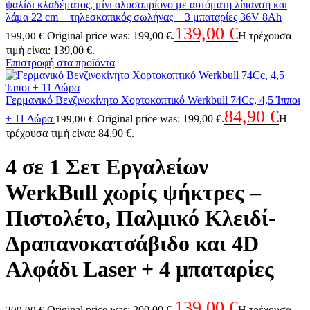
ψαλίδι κλαδέματος, μίνι αλυσοπρίονο με αυτόματη λίπανση και
λάμα 22 cm + τηλεσκοπικός σωλήνας + 3 μπαταρίες 36V 8Ah
139,00
€
Original price was: 199,00 €.
Η τρέχουσα
199,00
€
τιμή είναι: 139,00 €.
Επιστροφή στα προϊόντα
Γερμανικό Βενζινοκίνητο Χορτοκοπτικό Werkbull 74Cc, 4,5 Ίπποι
84,90
€
+ 11 Δώρα
Original price was: 199,00 €.
Η
199,00
€
τρέχουσα τιμή είναι: 84,90 €.
4 σε 1 Σετ Εργαλείων
WerkBull χωρίς ψήκτρες –
Πιστολέτο, Παλμικό Κλειδί-
Δραπανοκατσάβιδο και 4D
Αλφάδι Laser + 4 μπαταρίες
139,00
€
Original price was: 200,00 €.
Η τρέχουσα
200,00
€