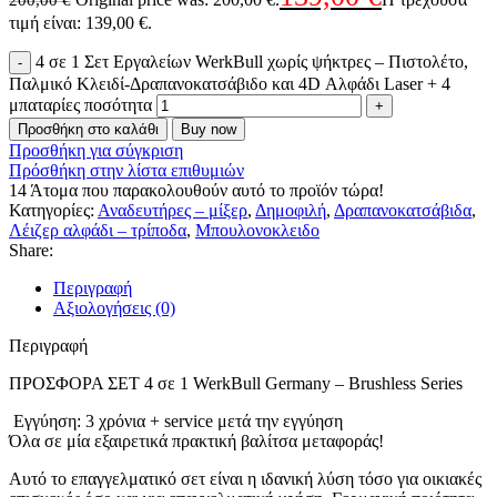
τιμή είναι: 139,00 €.
4 σε 1 Σετ Εργαλείων WerkBull χωρίς ψήκτρες – Πιστολέτο,
Παλμικό Κλειδί-Δραπανοκατσάβιδο και 4D Αλφάδι Laser + 4
μπαταρίες ποσότητα
Προσθήκη στο καλάθι
Buy now
Προσθήκη για σύγκριση
Πρόσθήκη στην λίστα επιθυμιών
14
Άτομα που παρακολουθούν αυτό το προϊόν τώρα!
Κατηγορίες:
Αναδευτήρες – μίξερ
,
Δημοφιλή
,
Δραπανοκατσάβιδα
,
Λέιζερ αλφάδι – τρίποδα
,
Μπουλονοκλειδο
Share:
Περιγραφή
Αξιολογήσεις (0)
Περιγραφή
ΠΡΟΣΦΟΡΑ ΣΕΤ 4 σε 1 WerkBull Germany – Brushless Series
️ Εγγύηση: 3 χρόνια + service μετά την εγγύηση
Όλα σε μία εξαιρετικά πρακτική βαλίτσα μεταφοράς!
Αυτό το επαγγελματικό σετ είναι η ιδανική λύση τόσο για οικιακές