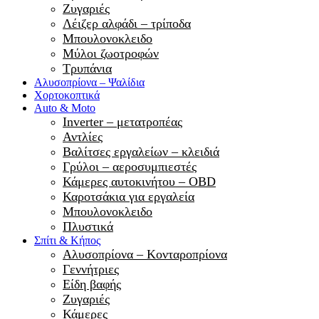
Ζυγαριές
Λέιζερ αλφάδι – τρίποδα
Μπουλονοκλειδο
Μύλοι ζωοτροφών
Τρυπάνια
Αλυσοπρίονα – Ψαλίδια
Χορτοκοπτικά
Auto & Moto
Inverter – μετατροπέας
Αντλίες
Βαλίτσες εργαλείων – κλειδιά
Γρύλοι – αεροσυμπιεστές
Κάμερες αυτοκινήτου – OBD
Καροτσάκια για εργαλεία
Μπουλονοκλειδο
Πλυστικά
Σπίτι & Κήπος
Αλυσοπρίονα – Κονταροπρίονα
Γεννήτριες
Είδη βαφής
Ζυγαριές
Κάμερες