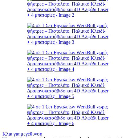
Κλικ για μεγέθυνση