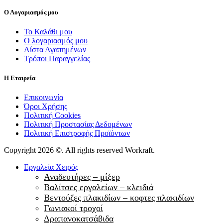
Ο Λογαριασμός μου
Το Καλάθι μου
Ο λογαριασμός μου
Λίστα Αγαπημένων
Τρόποι Παραγγελίας
Η Εταιρεία
Επικοινωνία
Όροι Χρήσης
Πολιτική Cookies
Πολιτική Προστασίας Δεδομένων
Πολιτική Επιστροφής Προϊόντων
Copyright 2026 ©. All rights reserved Workraft.
Εργαλεία Χειρός
Αναδευτήρες – μίξερ
Βαλίτσες εργαλείων – κλειδιά
Βεντούζες πλακιδίων – κοφτες πλακιδίων
Γωνιακοί τροχοί
Δραπανοκατσάβιδα