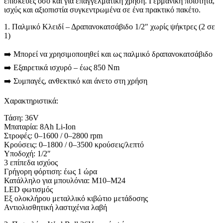
επισκευές όσο και για επαγγελματική χρήση. Γερμανική ποιότητα,
ισχύς και αξιοπιστία συγκεντρωμένα σε ένα πρακτικό πακέτο.
1. Παλμικό Κλειδί – Δραπανοκατσάβιδο 1/2″ χωρίς ψήκτρες (2 σε
1)
➡️ Μπορεί να χρησιμοποιηθεί και ως παλμικό δραπανοκατσάβιδο
➡️ Εξαιρετικά ισχυρό – έως 850 Nm
➡️ Συμπαγές, ανθεκτικό και άνετο στη χρήση
Χαρακτηριστικά:
Τάση: 36V
Μπαταρία: 8Ah Li-Ion
Στροφές: 0–1600 / 0–2800 rpm
Κρούσεις: 0–1800 / 0–3500 κρούσεις/λεπτό
Υποδοχή: 1/2″
3 επίπεδα ισχύος
Γρήγορη φόρτιση: έως 1 ώρα
Κατάλληλο για μπουλόνια: M10–M24
LED φωτισμός
Εξ ολοκλήρου μεταλλικό κιβώτιο μετάδοσης
Αντιολισθητική λαστιχένια λαβή