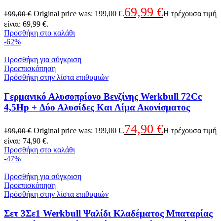
69,99
€
Original price was: 199,00 €.
Η τρέχουσα τιμή
199,00
€
είναι: 69,99 €.
Προσθήκη στο καλάθι
-62%
Προσθήκη για σύγκριση
Προεπισκόπηση
Πρόσθήκη στην λίστα επιθυμιών
Γερμανικό Αλυσοπρίονο Βενζίνης Werkbull 72Cc
4,5Hp + Δύο Αλυσίδες Και Λίμα Ακονίσματος
74,90
€
Original price was: 199,00 €.
Η τρέχουσα τιμή
199,00
€
είναι: 74,90 €.
Προσθήκη στο καλάθι
-47%
Προσθήκη για σύγκριση
Προεπισκόπηση
Πρόσθήκη στην λίστα επιθυμιών
Σετ 3Σε1 Werkbull Ψαλίδι Κλαδέματος Μπαταρίας