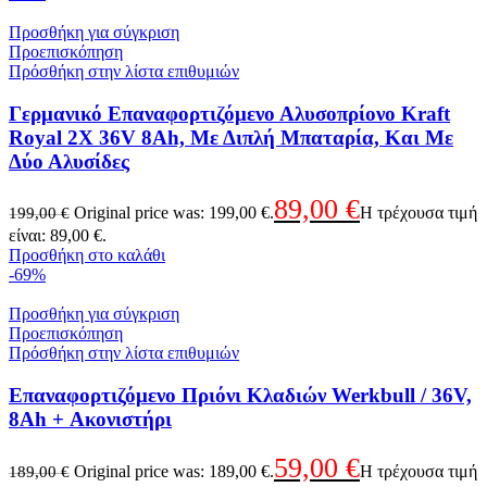
Προσθήκη για σύγκριση
Προεπισκόπηση
Πρόσθήκη στην λίστα επιθυμιών
Γερμανικό Επαναφορτιζόμενο Αλυσοπρίονο Kraft
Royal 2X 36V 8Ah, Με Διπλή Μπαταρία, Και Με
Δύο Αλυσίδες
89,00
€
Original price was: 199,00 €.
Η τρέχουσα τιμή
199,00
€
είναι: 89,00 €.
Προσθήκη στο καλάθι
-69%
Προσθήκη για σύγκριση
Προεπισκόπηση
Πρόσθήκη στην λίστα επιθυμιών
Επαναφορτιζόμενο Πριόνι Κλαδιών Werkbull / 36V,
8Ah + Ακονιστήρι
59,00
€
Original price was: 189,00 €.
Η τρέχουσα τιμή
189,00
€