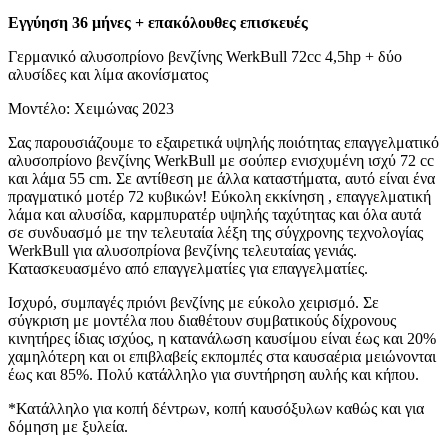
Εγγύηση 36 μήνες + επακόλουθες επισκευές
Γερμανικό αλυσοπρίονο βενζίνης WerkBull 72cc 4,5hp + δύο
αλυσίδες και λίμα ακονίσματος
Μοντέλο: Χειμώνας 2023
Σας παρουσιάζουμε το εξαιρετικά υψηλής ποιότητας επαγγελματικό
αλυσοπρίονο βενζίνης WerkBull με σούπερ ενισχυμένη ισχύ 72 cc
και λάμα 55 cm. Σε αντίθεση με άλλα καταστήματα, αυτό είναι ένα
πραγματικό μοτέρ 72 κυβικών! Εύκολη εκκίνηση , επαγγελματική
λάμα και αλυσίδα, καρμπυρατέρ υψηλής ταχύτητας και όλα αυτά
σε συνδυασμό με την τελευταία λέξη της σύγχρονης τεχνολογίας
WerkBull για αλυσοπρίονα βενζίνης τελευταίας γενιάς.
Κατασκευασμένο από επαγγελματίες για επαγγελματίες.
Ισχυρό, συμπαγές πριόνι βενζίνης με εύκολο χειρισμό. Σε
σύγκριση με μοντέλα που διαθέτουν συμβατικούς δίχρονους
κινητήρες ίδιας ισχύος, η κατανάλωση καυσίμου είναι έως και 20%
χαμηλότερη και οι επιβλαβείς εκπομπές στα καυσαέρια μειώνονται
έως και 85%. Πολύ κατάλληλο για συντήρηση αυλής και κήπου.
*Κατάλληλο για κοπή δέντρων, κοπή καυσόξυλων καθώς και για
δόμηση με ξυλεία.