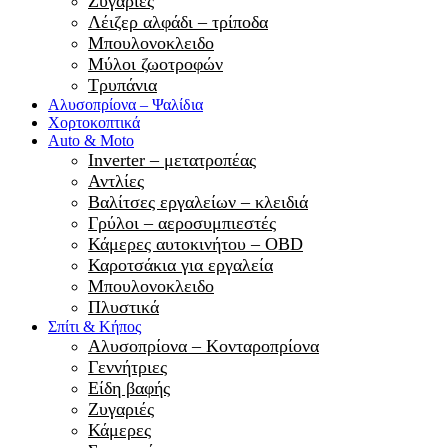
Ζυγαριές
Λέιζερ αλφάδι – τρίποδα
Μπουλονοκλειδο
Μύλοι ζωοτροφών
Τρυπάνια
Αλυσοπρίονα – Ψαλίδια
Χορτοκοπτικά
Auto & Moto
Inverter – μετατροπέας
Αντλίες
Βαλίτσες εργαλείων – κλειδιά
Γρύλοι – αεροσυμπιεστές
Κάμερες αυτοκινήτου – OBD
Καροτσάκια για εργαλεία
Μπουλονοκλειδο
Πλυστικά
Σπίτι & Κήπος
Αλυσοπρίονα – Κονταροπρίονα
Γεννήτριες
Είδη βαφής
Ζυγαριές
Κάμερες