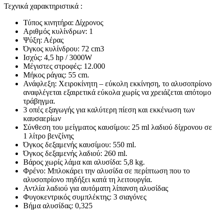
Τεχνικά χαρακτηριστικά :
Τύπος κινητήρα: Δίχρονος
Αριθμός κυλίνδρων: 1
Ψύξη: Αέρας
Όγκος κυλίνδρου: 72 cm3
Ισχύς: 4,5 hp / 3000W
Μέγιστες στροφές: 12.000
Μήκος ράγας: 55 cm.
Ανάφλεξη: Χειροκίνητη – εύκολη εκκίνηση, το αλυσοπρίονο
αναφλέγεται εξαιρετικά εύκολα χωρίς να χρειάζεται απότομο
τράβηγμα.
3 οπές εξαγωγής για καλύτερη πίεση και εκκένωση των
καυσαερίων
Σύνθεση του μείγματος καυσίμου: 25 ml λαδιού δίχρονου σε
1 λίτρο βενζίνης
Όγκος δεξαμενής καυσίμου: 550 ml.
Όγκος δεξαμενής λαδιού: 260 ml.
Βάρος χωρίς λάμα και αλυσίδα: 5,8 kg.
Φρένο: Μπλοκάρει την αλυσίδα σε περίπτωση που το
αλυσοπρίονο πηδήξει κατά τη λειτουργία.
Αντλία λαδιού για αυτόματη λίπανση αλυσίδας
Φυγοκεντρικός συμπλέκτης: 3 σιαγόνες
Βήμα αλυσίδας: 0,325