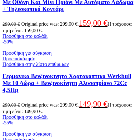
Με Οθόνη Και Μίνι Πριόνι Με Αυτόματο Λάδωμα
+ Τηλεσκοπικό Κοντάρι
159,00
€
Original price was: 299,00 €.
Η τρέχουσα
299,00
€
τιμή είναι: 159,00 €.
Προσθήκη στο καλάθι
-50%
Προσθήκη για σύγκριση
Προεπισκόπηση
Πρόσθήκη στην λίστα επιθυμιών
Γερμανικο Βενζινοκινητο Χορτοκοπτικο Werkbull
Με 10 Δώρα + Βενζινοκίνητη Αλυσοπρίονο 72Cc
4,5Hp
149,90
€
Original price was: 299,00 €.
Η τρέχουσα
299,00
€
τιμή είναι: 149,90 €.
Προσθήκη στο καλάθι
-55%
Προσθήκη για σύγκριση
Προεπισκόπηση