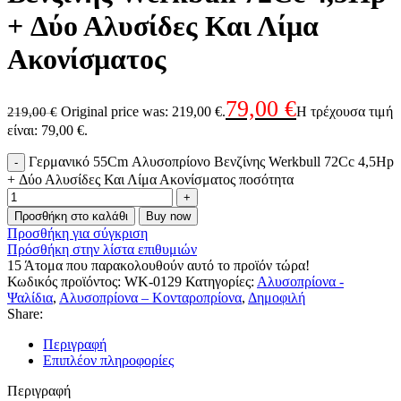
+ Δύο Αλυσίδες Και Λίμα
Ακονίσματος
79,00
€
Original price was: 219,00 €.
Η τρέχουσα τιμή
219,00
€
είναι: 79,00 €.
Γερμανικό 55Cm Αλυσοπρίονο Βενζίνης Werkbull 72Cc 4,5Hp
+ Δύο Αλυσίδες Και Λίμα Ακονίσματος ποσότητα
Προσθήκη στο καλάθι
Buy now
Προσθήκη για σύγκριση
Πρόσθήκη στην λίστα επιθυμιών
15
Άτομα που παρακολουθούν αυτό το προϊόν τώρα!
Κωδικός προϊόντος:
WK-0129
Κατηγορίες:
Αλυσοπρίονα -
Ψαλίδια
,
Αλυσοπρίονα – Κονταροπρίονα
,
Δημοφιλή
Share:
Περιγραφή
Επιπλέον πληροφορίες
Περιγραφή