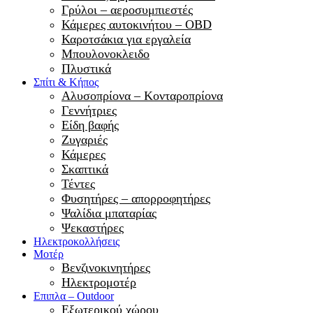
Γρύλοι – αεροσυμπιεστές
Κάμερες αυτοκινήτου – OBD
Καροτσάκια για εργαλεία
Μπουλονοκλειδο
Πλυστικά
Σπίτι & Κήπος
Αλυσοπρίονα – Κονταροπρίονα
Γεννήτριες
Είδη βαφής
Ζυγαριές
Κάμερες
Σκαπτικά
Τέντες
Φυσητήρες – απορροφητήρες
Ψαλίδια μπαταρίας
Ψεκαστήρες
Ηλεκτροκολλήσεις
Μοτέρ
Βενζινοκινητήρες
Ηλεκτρομοτέρ
Επιπλα – Outdoor
Εξωτερικού χώρου