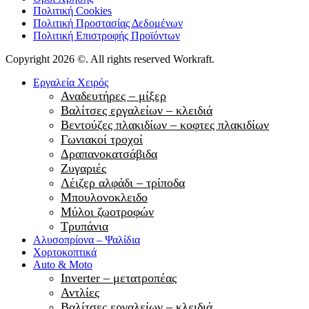
Πολιτική Cookies
Πολιτική Προστασίας Δεδομένων
Πολιτική Επιστροφής Προϊόντων
Copyright 2026 ©. All rights reserved Workraft.
Εργαλεία Χειρός
Αναδευτήρες – μίξερ
Βαλίτσες εργαλείων – κλειδιά
Βεντούζες πλακιδίων – κοφτες πλακιδίων
Γωνιακοί τροχοί
Δραπανοκατσάβιδα
Ζυγαριές
Λέιζερ αλφάδι – τρίποδα
Μπουλονοκλειδο
Μύλοι ζωοτροφών
Τρυπάνια
Αλυσοπρίονα – Ψαλίδια
Χορτοκοπτικά
Auto & Moto
Inverter – μετατροπέας
Αντλίες
Βαλίτσες εργαλείων – κλειδιά