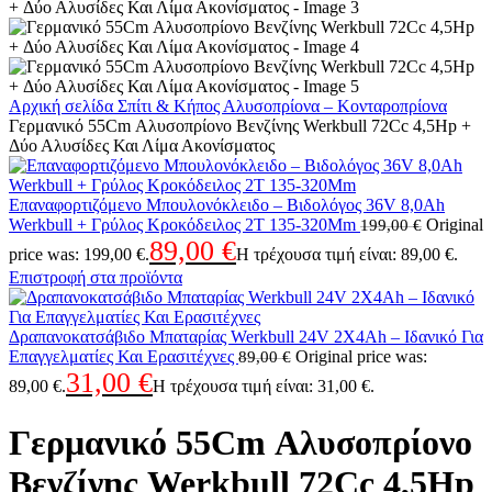
Αρχική σελίδα
Σπίτι & Κήπος
Αλυσοπρίονα – Κονταροπρίονα
Γερμανικό 55Cm Αλυσοπρίονο Βενζίνης Werkbull 72Cc 4,5Hp +
Δύο Αλυσίδες Και Λίμα Ακονίσματος
Επαναφορτιζόμενο Μπουλονόκλειδο – Βιδολόγος 36V 8,0Ah
Werkbull + Γρύλος Κροκόδειλος 2Τ 135-320Mm
Original
199,00
€
89,00
€
price was: 199,00 €.
Η τρέχουσα τιμή είναι: 89,00 €.
Επιστροφή στα προϊόντα
Δραπανοκατσάβιδο Μπαταρίας Werkbull 24V 2X4Ah – Ιδανικό Για
Επαγγελματίες Και Ερασιτέχνες
Original price was:
89,00
€
31,00
€
89,00 €.
Η τρέχουσα τιμή είναι: 31,00 €.
Γερμανικό 55Cm Αλυσοπρίονο
Βενζίνης Werkbull 72Cc 4,5Hp