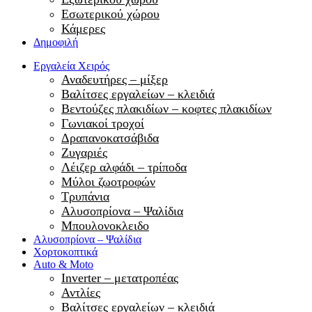
Εσωτερικού χώρου
Κάμερες
Δημοφιλή
Εργαλεία Χειρός
Αναδευτήρες – μίξερ
Βαλίτσες εργαλείων – κλειδιά
Βεντούζες πλακιδίων – κοφτες πλακιδίων
Γωνιακοί τροχοί
Δραπανοκατσάβιδα
Ζυγαριές
Λέιζερ αλφάδι – τρίποδα
Μύλοι ζωοτροφών
Τρυπάνια
Αλυσοπρίονα – Ψαλίδια
Μπουλονοκλειδο
Αλυσοπρίονα – Ψαλίδια
Χορτοκοπτικά
Auto & Moto
Inverter – μετατροπέας
Αντλίες
Βαλίτσες εργαλείων – κλειδιά