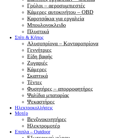
Γρύλοι – αεροσυμπιεστές
Κάμερες αυτοκινήτου – OBD
Καροτσάκια για εργαλεία
Μπουλονοκλειδο
Πλυστικά
Σπίτι & Κήπος
Αλυσοπρίονα – Κονταροπρίονα
Γεννήτριες
Είδη βαφής
Ζυγαριές
Κάμερες
Σκαπτικά
Τέντες
Φυσητήρες – απορροφητήρες
Ψαλίδια μπαταρίας
Ψεκαστήρες
Ηλεκτροκολλήσεις
Μοτέρ
Βενζινοκινητήρες
Ηλεκτρομοτέρ
Επιπλα – Outdoor
Εξωτερικού χώρου